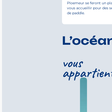
Ploemeur se feront un pla
vous accueillir pour des s
de paddle.
L’océa
vous
appartien