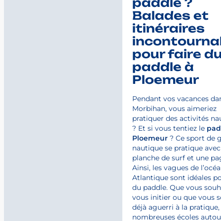
paddle ?
Balades et
itinéraires
incontourna
pour faire d
paddle à
Ploemeur
Pendant vos vacances dan
Morbihan, vous aimeriez
pratiquer des activités na
? Et si vous tentiez le
pad
Ploemeur
? Ce sport de g
nautique se pratique ave
planche de surf et une pa
Ainsi, les vagues de l’océ
Atlantique sont idéales po
du paddle. Que vous souh
vous initier ou que vous 
déjà aguerri à la pratique,
nombreuses écoles autou