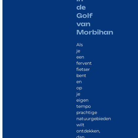
de
Golf
van
Morbihan
Als
je
een
fervent
fietser
bent
en
op
je
eigen
tempo
prachtige
natuurgebieden
wilt
ontdekken,
dan