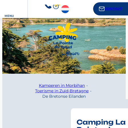
CONTACT
MENU
Kamperen in Morbihan
Toerisme in Zuid-Bretagne
De Bretonse Eilanden
Camping La