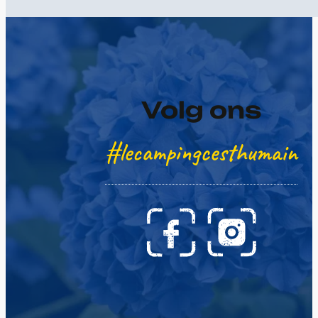
Volg ons
#lecampingcesthumain