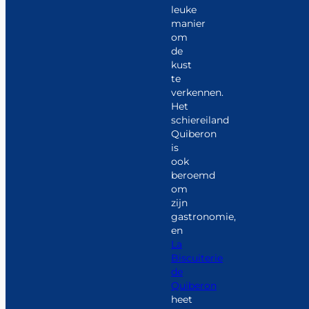
leuke
manier
om
de
kust
te
verkennen.
Het
schiereiland
Quiberon
is
ook
beroemd
om
zijn
gastronomie,
en
La
Biscuiterie
de
Quiberon
heet