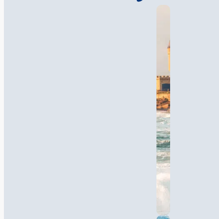
Armoricaanse
neolithische periode. Je
kunt bijvoorbeeld de
menhirs met
bisschopsmuts en de
gebroken menhir
bewonderen. Quiberon
was niet altijd een
schiereiland. Met de tijd
en de massale
ontbossing tijdens de
Middeleeuwen verschoof
het zand geleidelijk naar
de baai, zodat Quiberon
in de XIᵉ eeuw een
schiereiland werd. Deze
badplaats zit vol met
plekken om te
ontdekken met vrienden
of familie.