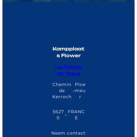
Kampplaat
s Flower
La Pointe
du Talud
Chemin
Ploe
de
–
meu
Kerroch
r
5627
FRANC
–
0
E
Neem contact