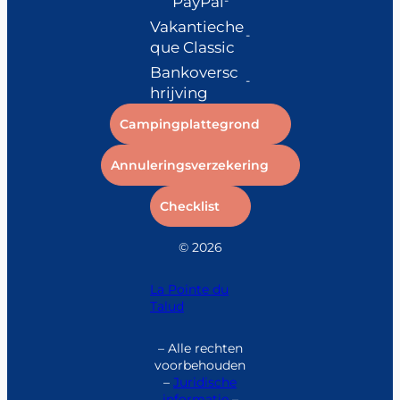
PayPal
Vakantieche
que Classic
Bankoversc
hrijving
Campingplattegrond
Annuleringsverzekering
Checklist
© 2026
La Pointe du
Talud
– Alle rechten
voorbehouden
–
Juridische
informatie
–