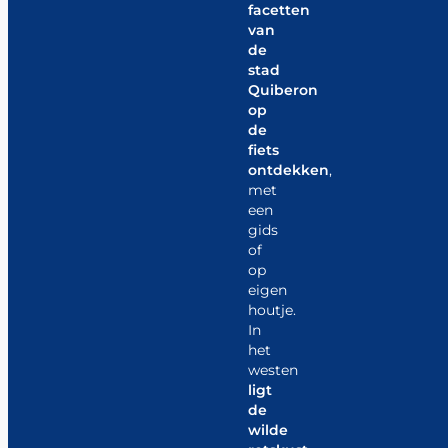
facetten
van
de
stad
Quiberon
op
de
fiets
ontdekken
,
met
een
gids
of
op
eigen
houtje.
In
het
westen
ligt
de
wilde