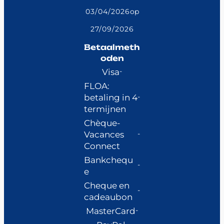
03/04/2026
op
27/09/2026
Betaalmeth
oden
Visa
FLOA:
betaling in 4
termijnen
Chèque-
Vacances
Connect
Bankchequ
e
Cheque en
cadeaubon
MasterCard