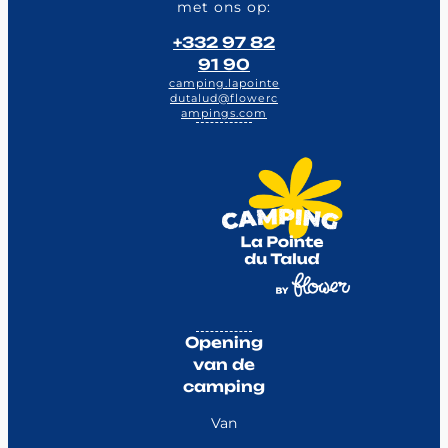
met ons op:
+332 97 82
91 90
camping.lapointe
dutalud@flowerc
ampings.com
Opening
van de
camping
Van