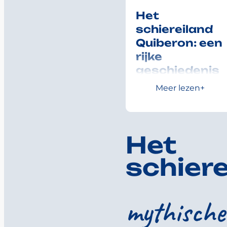
Het
schiereiland
Quiberon: een
rijke
geschiedenis
om te
Meer lezen
ontdekken.
Het schiereiland
Quiberon, omringd door
Het
de Atlantische Oceaan, is
een badplaats vol
schiere
schatten
dankzij zijn
rijke en gevarieerde
geschiedenis. In
Quiberon zijn vandaag
mythische
de dag nog
talloze
dolmens en menhirs
te
zien, overblijfselen uit de