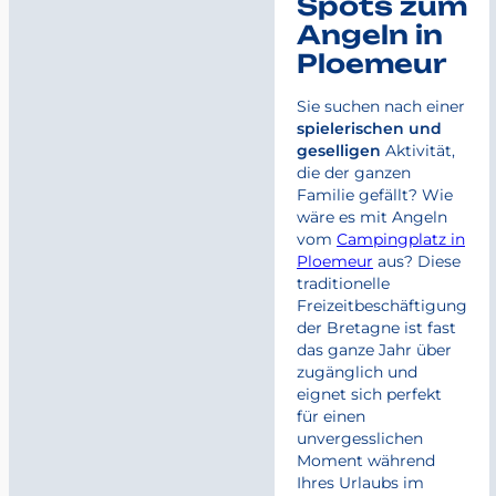
Spots zum
Angeln in
Ploemeur
Sie suchen nach einer
spielerischen und
geselligen
Aktivität,
die der ganzen
Familie gefällt? Wie
wäre es mit Angeln
vom
Campingplatz in
Ploemeur
aus? Diese
traditionelle
Freizeitbeschäftigung
der Bretagne ist fast
das ganze Jahr über
zugänglich und
eignet sich perfekt
für einen
unvergesslichen
Moment während
Ihres Urlaubs im