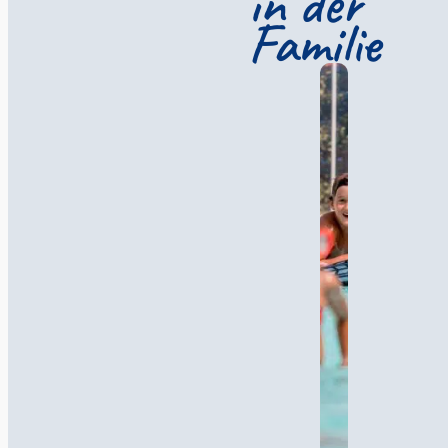
in der
Planschbecken
ist ein
Familie
Genuss für Groß und Klein
Die Kinder können die
Freuden des Wassers
kennenlernen, während d
Erwachsenen sich eine
entspannende Pause
im
Balneobereich
gönne
können. Dies ist der perfe
Ort für die ganze Familie,
von der Eröffnung im Apr
bis Oktober. Während die
Schwimmer sich vergnüg
können Sie auf unserer
Sonnenterrasse
faulenze
und sich sonnen.